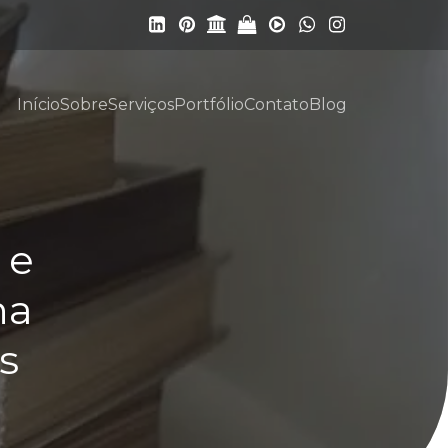
Início
Sobre
Serviços
Portfólio
Contato
Blog
 e
na
s